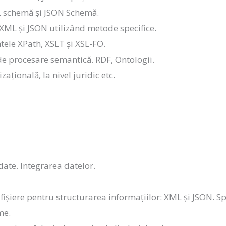
L schemă și JSON Schemă.
ML și JSON utilizând metode specifice.
ele XPath, XSLT și XSL-FO.
de procesare semantică. RDF, Ontologii.
zațională, la nivel juridic etc.
date. Integrarea datelor.
e fișiere pentru structurarea informațiilor: XML și JSON. S
me.