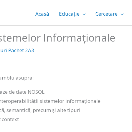
Acasă
Educație
Cercetare
istemelor Informaționale
uri Pachet 2A3
samblu asupra:
 baze de date NOSQL
teroperabilității sistemelor informaționale
ică, semantică, precum și alte tipuri
t context