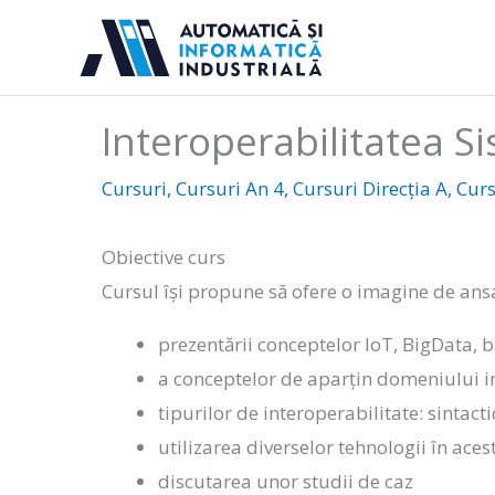
Sari
la
conținut
Interoperabilitatea S
Cursuri
,
Cursuri An 4
,
Cursuri Direcția A
,
Curs
Obiective curs
Cursul își propune să ofere o imagine de an
prezentării conceptelor IoT, BigData,
a conceptelor de aparțin domeniului in
tipurilor de interoperabilitate: sintact
utilizarea diverselor tehnologii în aces
discutarea unor studii de caz