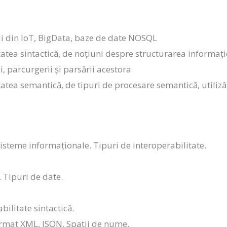
ii din IoT, BigData, baze de date NOSQL
tatea sintactică, de noțiuni despre structurarea informaț
i, parcurgerii și parsării acestora
tatea semantică, de tipuri de procesare semantică, utilizâ
sisteme informaționale. Tipuri de interoperabilitate.
 Tipuri de date.
bilitate sintactică.
ormat XML, JSON. Spații de nume.