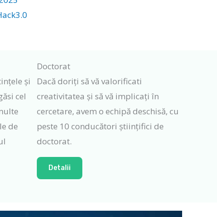
Hack3.0
Doctorat
ințele și
Dacă doriți să vă valorificati
găsi cel
creativitatea și să vă implicați în
multe
cercetare, avem o echipă deschisă, cu
le de
peste 10 conducători științifici de
ul
doctorat.
Detalii