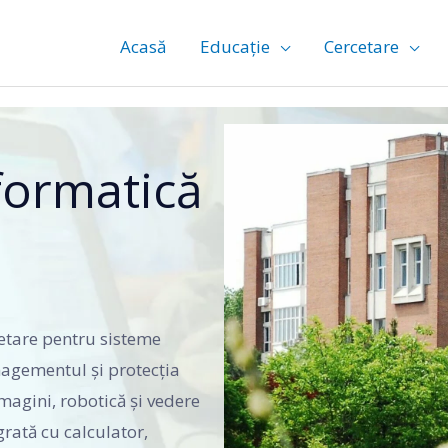
Acasă
Educație
Cercetare
formatică
cetare pentru sisteme
nagementul și protecţia
imagini, robotică şi vedere
grată cu calculator,