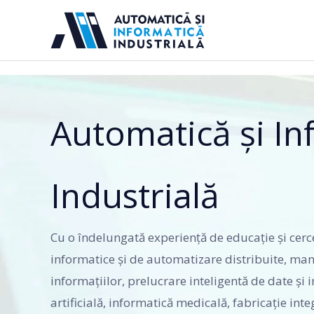
Sari
la
conținut
Automatică și In
Industrială
Cu o îndelungată experiență de educație și cer
informatice și de automatizare distribuite, ma
informațiilor, prelucrare inteligentă de date și 
artificială, informatică medicală, fabricaţie inte