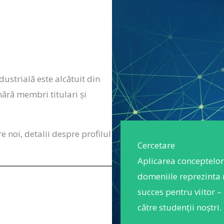
strială este alcătuit din
mără membri titulari și
re noi, detalii despre profilul
Cercetare
Aplicarea conceptelor 
domeniile reprezinta m
succes pentru viitor – 
către studenții noștri.