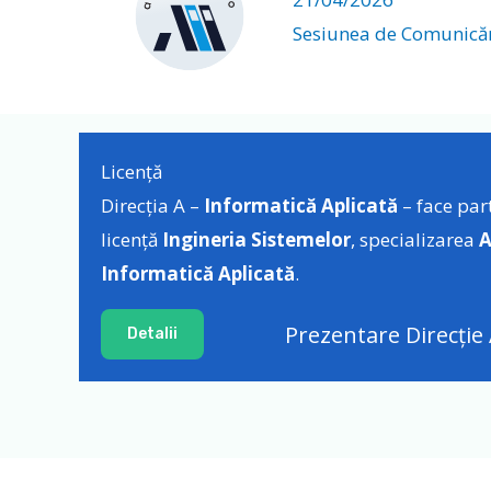
Sesiunea de Comunicări
Licență
Direcția A –
Informatică Aplicată
– face par
licență
Ingineria Sistemelor
, specializarea
A
Informatică Aplicată
.
Prezentare Direcție
Detalii