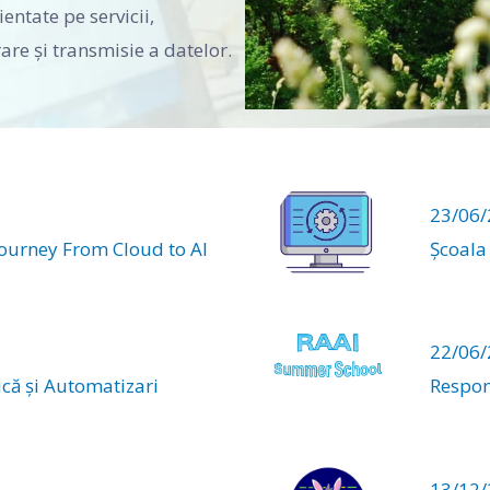
entate pe servicii,
re şi transmisie a datelor.
23/06
Journey From Cloud to AI
Școala
22/06
ică și Automatizari
Respon
13/12