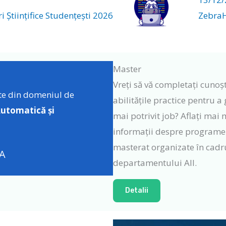
 Științifice Studențești 2026
Zebra
Master
Vreți să vă completați cunoșt
te din domeniul de
abilitățile practice pentru a 
utomatic
ă
și
mai potrivit job? Aflați mai 
informații despre programe
masterat organizate în cadr
 A
departamentului AII.
Detalii