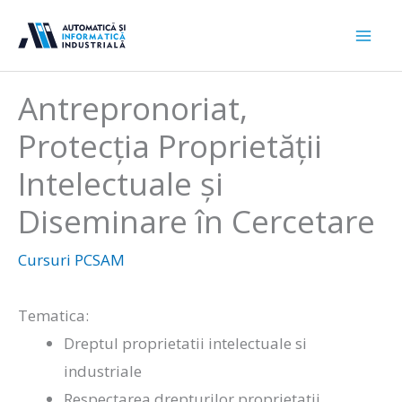
Sari
la
conținut
Antrepronoriat,
Protecția Proprietății
Intelectuale și
Diseminare în Cercetare
Cursuri PCSAM
Tematica:
Dreptul proprietatii intelectuale si
industriale
Respectarea drepturilor proprietatii