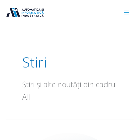
Sari
la
conținut
Stiri
Știri și alte noutăți din cadrul
AII