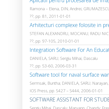
Aplicatii pentru procesarea de im
Ramona – Elena, DIN; Andrei, GRUMAZE
??, pp. 81, 2011-01-01
Arhitecturi complexe folosite in pr
STEFAN ALEXANDRU, MOCANU; RADU NICOL
??, pp. 97-105, 2010-01-01
Integration Software For An Educat
DANIELA, SARU; Sergiu Mihai, Dascalu
??, pp. 53-60, 2006-03-31
Software tool for naval surface wa
Sermsak, Buntha; DANIELA, SARU; Narayan
IOS Press, pp. S427 – S444, 2006-01-01
SOFTWARE ASSISTANT FOR STUDE
Sergiu Mihai, Dascalu; Maryann, Chandy; Fre