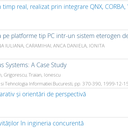
n timp real, realizat prin integrare QNX, CORB
pe platforme tip PC intr-un sistem eterogen de 
ONA IULIANA, CARAMIHAI; ANCA DANIELA, IONITA
s Systems: A Case Study
 Grigorescu; Traian, Ionescu
 si Tehnologia Informatiei.Bucuresti, pp. 370-390, 1999-12-1
tiv şi orientări de perspectivă
vităţilor în ingineria concurentă