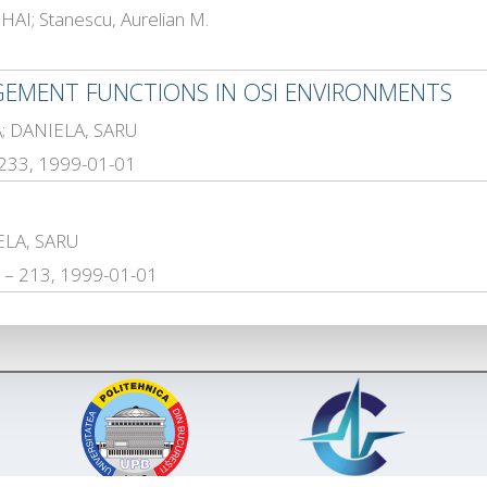
I; Stanescu, Aurelian M.
EMENT FUNCTIONS IN OSI ENVIRONMENTS
; DANIELA, SARU
9-233, 1999-01-01
ELA, SARU
07 – 213, 1999-01-01