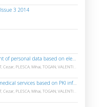
 Issue 3 2014
The design and implementation of an experimental model for secure management of personal data based on electronic identity card and PKI infrastructure
ALEXANDRA SUZANA, CERNIAN; ADRIANA, OLTEANU; GRIGORE, STAMATESCU; Armand-Dragos, ROPOT; Cezar, PLESCA; Mihai, TOGAN; VALENTIN, SGARCIU; Dorian, Carstoiu; DANIELA, SARU; ANA MAGDALENA, ANGHEL; ADRIAN, IOANA; MARIAN, VLADESCU
The design and validation of an experimental model for the secure and efficient medical services based on PKI infrastructures and smart-cards
ADRIANA, OLTEANU; ALEXANDRA SUZANA, CERNIAN; GRIGORE, STAMATESCU; Armand-Dragos, ROPOT; Cezar, PLESCA; Mihai, TOGAN; VALENTIN, SGARCIU; Dorian, Carstoiu; DANIELA, SARU; ANA MAGDALENA, ANGHEL; MARIAN, VLADESCU; Oana-Mihaela, ANTONIC