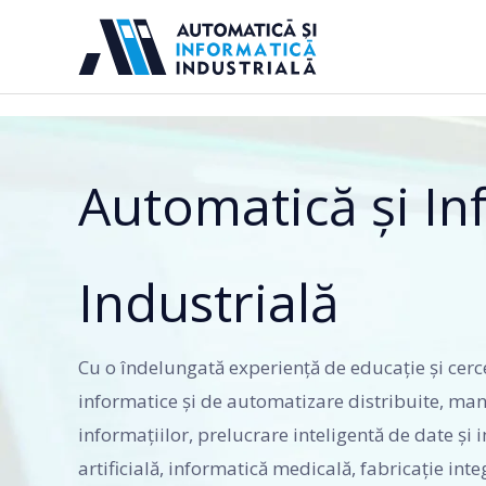
Sari
la
conținut
Automatică și In
Industrială
Cu o îndelungată experiență de educație și cer
informatice și de automatizare distribuite, ma
informațiilor, prelucrare inteligentă de date și 
artificială, informatică medicală, fabricaţie inte