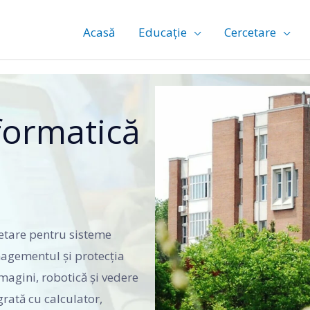
Acasă
Educație
Cercetare
formatică
cetare pentru sisteme
nagementul și protecţia
imagini, robotică şi vedere
grată cu calculator,