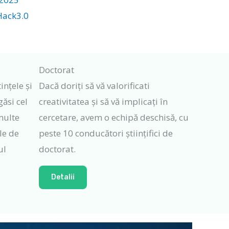
Hack3.0
Doctorat
ințele și
Dacă doriți să vă valorificati
găsi cel
creativitatea și să vă implicați în
multe
cercetare, avem o echipă deschisă, cu
le de
peste 10 conducători științifici de
ul
doctorat.
Detalii