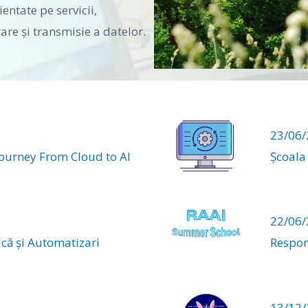
entate pe servicii,
re şi transmisie a datelor.
23/06
Journey From Cloud to AI
Școala
22/06
ică și Automatizari
Respon
13/12