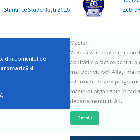
 Științifice Studențești 2026
Zebra
Master
Vreți să vă completați cunoșt
te din domeniul de
abilitățile practice pentru a 
utomatic
ă
și
mai potrivit job? Aflați mai 
informații despre programe
masterat organizate în cadr
 A
departamentului AII.
Detalii