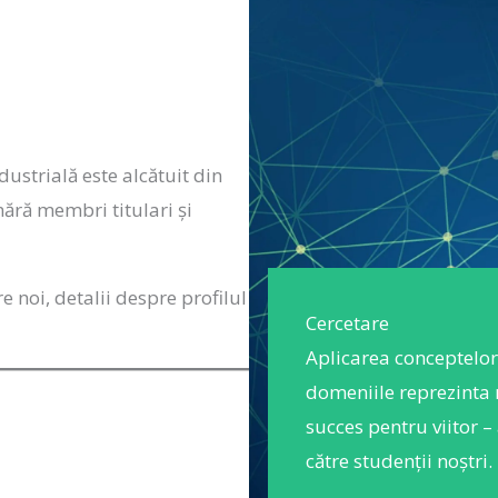
strială este alcătuit din
mără membri titulari și
re noi, detalii despre profilul
Cercetare
Aplicarea conceptelor 
domeniile reprezinta m
succes pentru viitor – 
către studenții noștri.