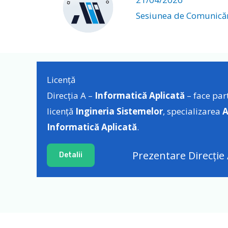
Sesiunea de Comunicări
Licență
Direcția A –
Informatică Aplicată
– face par
licență
Ingineria Sistemelor
, specializarea
A
Informatică Aplicată
.
Prezentare Direcție
Detalii